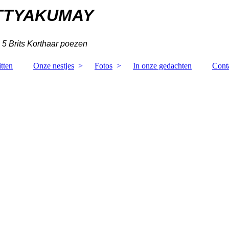
TTYAKUMAY
 5 Brits Korthaar poezen
tten
Onze nestjes
Fotos
In onze gedachten
Cont