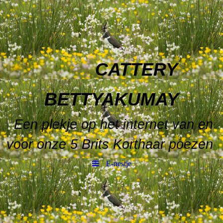
CATTERY
BETTYAKUMAY
Een plekje op het internet van en
voor onze 5 Brits Korthaar poezen
E-nestje