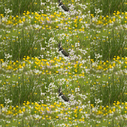
20200103Binky moe en voldaan