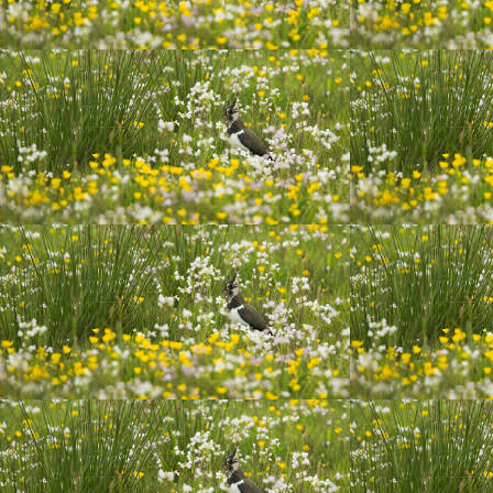
20200726_233600