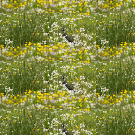
20200628_222245(0)