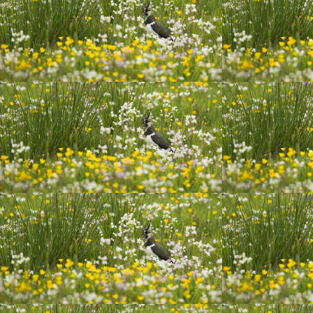
20200722_221633