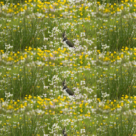
20200718_135913