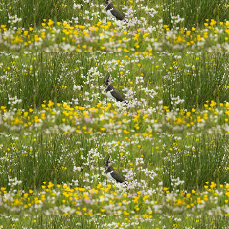
20200628_222324