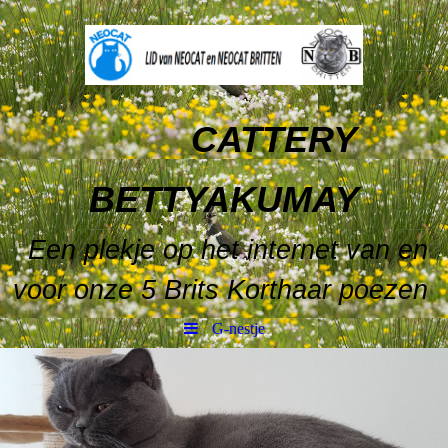
CATTERY
BETTYAKUMAY
Een plekje op het internet van en
voor onze 5 Brits Korthaar poezen
G-nestje