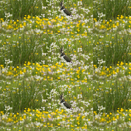
20200628_222111