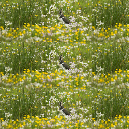
20200628_222133