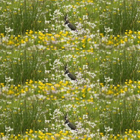
20200628_222852