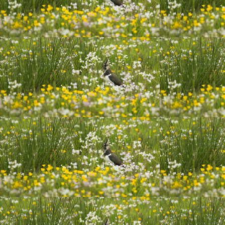
20200809_145352