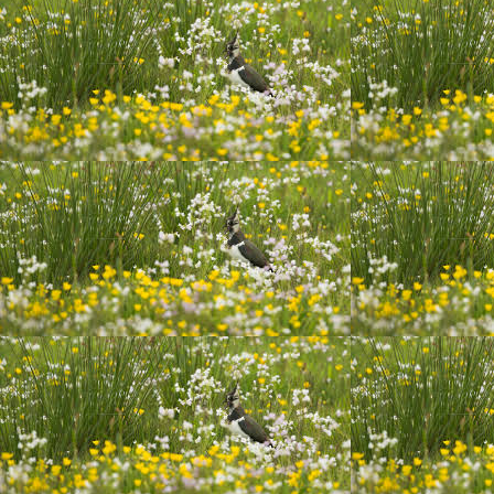
20200722_013048