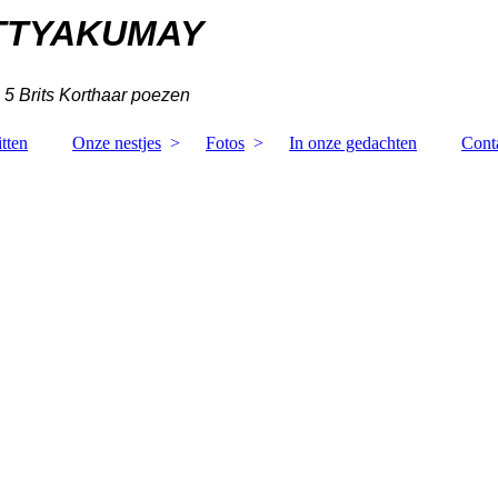
TTYAKUMAY
 5 Brits Korthaar poezen
tten
Onze nestjes
Fotos
In onze gedachten
Cont