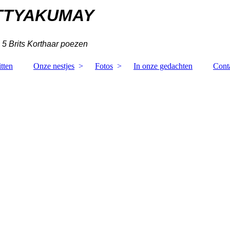
TTYAKUMAY
 5 Brits Korthaar poezen
tten
Onze nestjes
Fotos
In onze gedachten
Cont